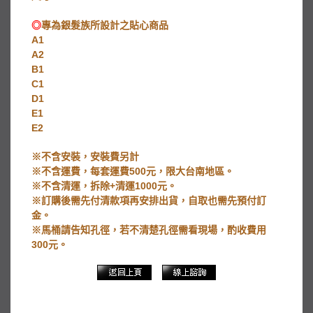
◎
專為銀髮族所設計之貼心商品
A1
$26000
A2
$26000
B1
$28000
C1
$36000
D1
$33000
E1
$33000
E2
$33000
※不含安裝，安裝費另計
※不含運費，每套運費500元，限大台南地區。
※不含清運，拆除+清運1000元。
※訂購後需先付清款項再安排出貨，自取也需先預付訂
金。
※馬桶請告知孔徑，若不清楚孔徑需看現場，酌收費用
300元。