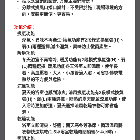
-
抽取式濾網的設計, 方便主婦們清洗。
-
分離式排風口接口設計，不受限於施工現場環境的方
向，安裝更簡便、更容易。
功能介紹：
換氣功能
溼氣、異味不再產生;換氣功能有2段模式換氣強(H)、
弱(L)兩種選擇,減少溼氣、異味防止黴菌產生。
暖房功能
冬天浴室不再寒冷; 暖房功能有2段模式換氣強(H)、弱
(L)兩種選擇, 暖風功能冬天浴室立即溫暖，使年長
者、高血壓者、大人、小孩舒適入浴，可省卻傳統電
熱器的不方便與危險。
涼風功能
夏天的浴室也感到涼爽; 涼風換氣功能有2段模式換氣
強(H)、弱(L)兩種選擇，悶熱的夏天開啟涼風功能，使
入浴時更加舒適，夏天選擇涼風乾燥衣物可節省能
源。
乾燥功能
浴室立即清爽、舒適；雨天寒冬等季節，循環溫風將
衣物快速烘乾(1.5坪浴室乾燥時間約需3~4小時)。
照明功能