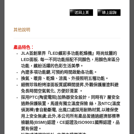
E2 $33000
其他說明
產品特色：
-
JLA首創業界『LED繽彩多功能乾燥機』時尚炫麗的
LED面板. 每一不同功能搭配不同顏色，用顏色來區分
功能，繽紛活躍的色彩生活美學。
-
內建多項功能鍵,可預約時間啟動各功能。
-
換氣、暖房、乾燥、涼風、外接照明五種功能。
-
細微珍珠粉烤漆面板質感瞬間提昇,外觀保護層塗料避
免長時間空氣氧化, 方便好清潔 。
-
採用PTC(陶瓷電阻)加熱器安全設計，同時有7 層安全
過熱保護裝置，馬達有獨立溫度保險 絲，及NTC(溫度
偵測棒)會自動斷電, 出風口處採用耐熱材質,以確保使
用上安全無虞;此外,本公司所有產品皆通過經濟部標準
檢驗局(BSMI)認證，CE認證及ISO9001國際認證，品
質有保證。