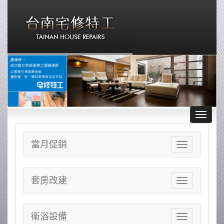
Toggle
navigat
當月促銷
Toggle
navigation
套房改建
Toggle
navigation
衛浴設備
Toggle