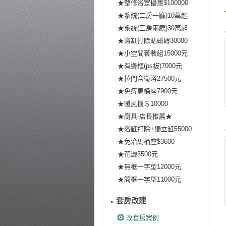
★整修浴室優惠$100000
★系統(二房一廳)10萬起
★系統(三房兩廳)30萬起
★浴缸打除貼磁磚30000
★小空間套裝組15000元
★有邊框(ps板)7000元
★拉門含衛浴27500元
★免痔馬桶座7900元
★暖風機＄10000
★廚具-店長推薦★
★浴缸打除+獨立缸55000
★免治馬桶座$3600
★花灑5500元
★無框一字型12000元
★簡框一字型11000元
套房改建
改套房案例