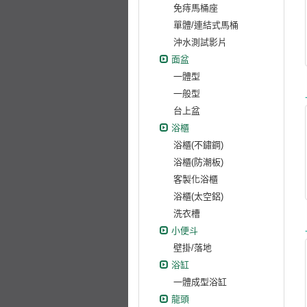
免痔馬桶座
單體/連結式馬桶
沖水測試影片
面盆
一體型
一般型
台上盆
浴櫃
浴櫃(不鏽鋼)
浴櫃(防潮板)
客製化浴櫃
浴櫃(太空鋁)
洗衣槽
小便斗
壁掛/落地
浴缸
一體成型浴缸
龍頭