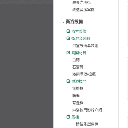
屏東光明街
改造套房案例
衛浴設備
浴室整修
衛浴套裝組
浴室設備套裝組
隔間材質
白磚
石膏磚
浴廁隔間/搗擺
淋浴拉門
無邊框
簡框
有邊框
淋浴拉門影片介紹
馬桶
一體智能型馬桶