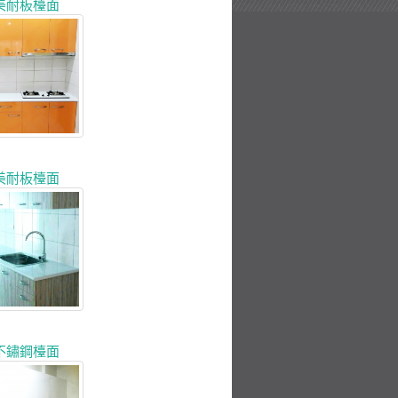
美耐板檯面
美耐板檯面
不鏽鋼檯面