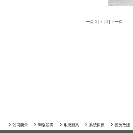
上一頁
1
|
2
|
3
|
下一頁
公司簡介
衛浴設備
系統廚具
系統傢俱
套房改建