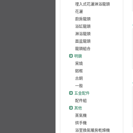
埋入式花灑淋浴龍頭
花灑
廚房龍頭
浴缸龍頭
淋浴龍頭
面盆龍頭
龍頭組合
明鏡
窯燒
鋁框
古銅
一般
五金配件
配件組
其他
蒸氣機
烘手機
浴室換氣暖房乾燥機