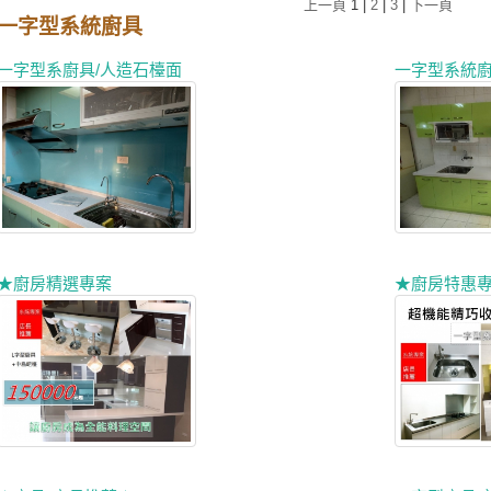
上一頁
1
|
2
|
3
|
下一頁
一字型系統廚具
一字型系廚具/人造石檯面
一字型系統
★廚房精選專案
★廚房特惠