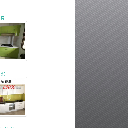
廚具
專案