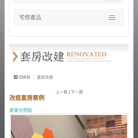
navigation
宅修產品
Toggle
navigation
套房改建
回首頁
上一頁
|
下一頁
改造套房案例
屏東光明街