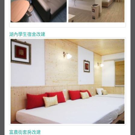
湖內學生宿舍改建
富農街套房改建