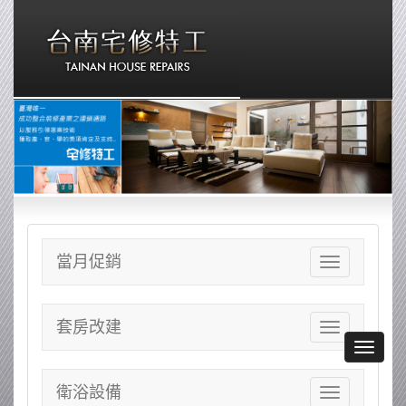
當月促銷
Toggle
navigation
套房改建
Toggle
navigation
Toggle
navigat
衛浴設備
Toggle