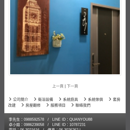
上一頁
|
下一頁
公司簡介
衛浴設備
系統廚具
系統傢俱
套房
改建
房屋翻修
服務項目
聯絡我們
李先生：
0988592578
/ LINE ID：QUANYOU88
卓小姐：
0986239058
/ LINE ID：10787231
電話：
06-3021616
/ 傳真：06-3026262 |