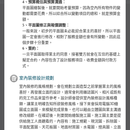
4、預算概估與預算溝通：
平面圖繪製後，就要開始考量預算，因為空內所有物件的變
動都需要花費，所以綜合所以變動項目的總和，就是預算金
額。
5、平面圖修正與報價調整：
一般來說，初步的平面圖未必能迎合業主的喜好，所以平面
圖一定會進行修改，相對了服務金額也會有所變動，因此這
個步驟十分重要。
6、簽約：
一旦平面圖取得業主的同意，接著雙方就會在互信的基礎上
擬定合約，內容包含了設計服務項目、收費金額與付款方
式。
室內裝修設計規劃
室內裝修的風格規劃，會在規劃立面造型之前掌握業主的風格
喜好，再發展立面的設計，通常會利用雜誌圖片、相片或既有
的完工作品來當作參考。設計師會提供室內裝修設計風格種
類，讓業主明確告知所欲裝修風格。接下來會採用電腦3D繪
圖或立面圖，來模擬完成景象，也可以藉由立體圖與業主溝通
修改細節。在確認後，則要開始繪製施工圖，施工圖主要是提
供給施工人員觀看的，內容有：施工規範、現況圖、拆除圖、
平面配置圖、天花板圖、地面材質圖、水電圖、燈具圖、立面