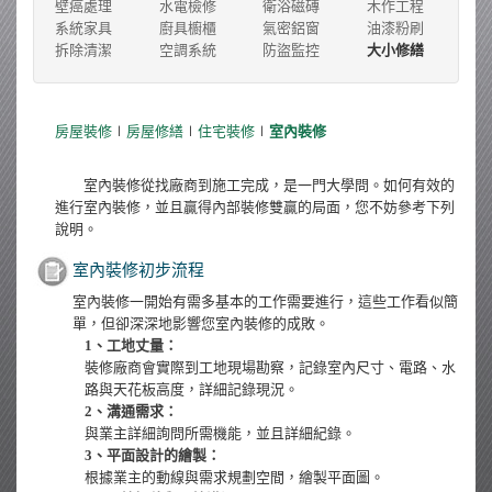
壁癌處理
水電檢修
衛浴磁磚
木作工程
系統家具
廚具櫥櫃
氣密鋁窗
油漆粉刷
拆除清潔
空調系統
防盜監控
大小修繕
房屋裝修
∣
房屋修繕
∣
住宅裝修
∣
室內裝修
室內裝修從找廠商到施工完成，是一門大學問。如何有效的
進行室內裝修，並且贏得內部裝修雙贏的局面，您不妨參考下列
說明。
室內裝修初步流程
室內裝修一開始有需多基本的工作需要進行，這些工作看似簡
單，但卻深深地影響您室內裝修的成敗。
1、工地丈量：
裝修廠商會實際到工地現場勘察，記錄室內尺寸、電路、水
路與天花板高度，詳細記錄現況。
2、溝通需求：
與業主詳細詢問所需機能，並且詳細紀錄。
3、平面設計的繪製：
根據業主的動線與需求規劃空間，繪製平面圖。