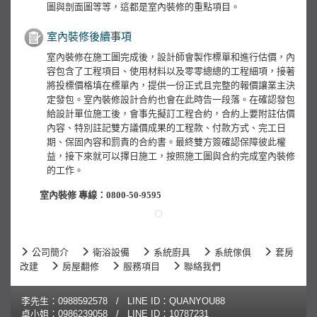
圖與剖面圖等等，這都是室內裝修的重點項目。
室內裝修後續事項
室內裝修在施工圖完成後，設計師會製作標單和進行估價，內
容包含了工程項目、使用材料以及零零總總的工程細項，接著
將投標價格填在標單內，提供一份正式且完整的報價讓業主決
定發包。室內裝修設計合約也會在此時告一段落。在確認發包
給設計單位施工後，會事先擬訂工程合約，合約上要附註估價
內容、特別註記雙方議價成果的工程款、付款方式、完工日
期、保固內容和罰責的合約書。最終雙方簽確認保障彼此權
益，接下來就可以擇日施工，按照施工圖與合約完成室內裝修
的工作。
室內裝修 專線：0800-50-9595
公司簡介
衛浴設備
系統廚具
系統傢俱
套房
改建
房屋翻修
服務項目
聯絡我們
李先生：
0988592578
/ LINE ID：QUANYOU88
卓小姐：
0986239058
/ LINE ID：10787231