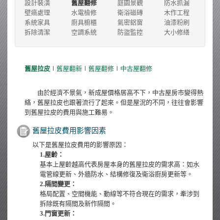
設計裝潢
舊屋翻修
庭園景觀
防水抓漏
壁癌處理
水電檢修
衛浴磁磚
木作工程
系統家具
廚具櫥櫃
氣密鋁窗
油漆粉刷
拆除清潔
空調系統
防盜監控
大小修繕
舊屋拉皮
∣
舊屋翻新
∣
舊屋翻修
∣
中古屋翻修
由於經濟不景氣，新成屋價格居高不下，中古屋房市變得熱
絡，舊屋拉皮也跟著流行了起來。但是屋況的不同，往往會影響
到舊屋拉皮的費用與施工難易。
舊屋拉皮費用影響因素
以下是舊屋拉皮費用的影響原因：
1.屋齡：
基本上屋齡越高代表房屋本身的舊屋拉皮的需求高：如水
電管線更新、外牆防水、結構修復及衛浴廚房更新等。
2.隔間變更：
格局配置、空間機能、動線等不符合現在的需求，牽涉到
拆除既有隔間及新作隔間。
3.門窗更新：