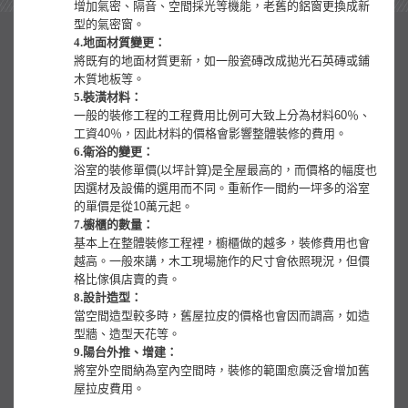
增加氣密、隔音、空間採光等機能，老舊的鋁窗更換成新
型的氣密窗。
4.地面材質變更：
將既有的地面材質更新，如一般瓷磚改成拋光石英磚或鋪
木質地板等。
5.裝潢材料：
一般的裝修工程的工程費用比例可大致上分為材料60％、
工資40％，因此材料的價格會影響整體裝修的費用。
6.衛浴的變更：
浴室的裝修單價(以坪計算)是全屋最高的，而價格的幅度也
因選材及設備的選用而不同。重新作一間約一坪多的浴室
的單價是從10萬元起。
7.櫥櫃的數量：
基本上在整體裝修工程裡，櫥櫃做的越多，裝修費用也會
越高。一般來講，木工現場施作的尺寸會依照現況，但價
格比傢俱店賣的貴。
8.設計造型：
當空間造型較多時，舊屋拉皮的價格也會因而調高，如造
型牆、造型天花等。
9.陽台外推、增建：
將室外空間納為室內空間時，裝修的範圍愈廣泛會增加舊
屋拉皮費用。