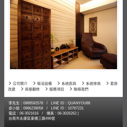
公司簡介
衛浴設備
系統廚具
系統傢俱
套房
改建
房屋翻修
服務項目
聯絡我們
李先生：
0988592578
/ LINE ID：QUANYOU88
卓小姐：
0986239058
/ LINE ID：10787231
電話：
06-3021616
/ 傳真：06-3026262 |
台南市永康區東橋三路496號
淋浴拉門
|
台南衛浴設備
,
浴室翻修
|
中古屋翻修
,
,
舊屋翻修
|